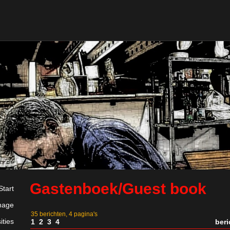
Gastenboek/Guest book
Start
nage
35 berichten, 4 pagina's
ities
1
2
3
4
ber