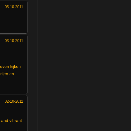
05-10-2011
03-10-2011
even kijken
rijen en
02-10-2011
 and vibrant