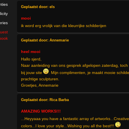
nties
Geplaatst door:
els
icity
mooi
eries
ik word erg vrolijk van die kleurrijke schilderijen
uest
book
Geplaatst door:
Annemarie
heel mooi
Hallo sjerd,
Naar aanleiding van ons gesprek afgelopen zaterdag, toch 
bij jouw site
. Mijn complimenten, je maakt mooie schilde
prachtige sculpturen.
Groetjes, Annemarie
Geplaatst door:
Rica Barba
AMAZING WORKS!!!
...Heyyaaa you have a fantastic array of artworks...Creative
colors...I love your style...Wishing you all the best!!!