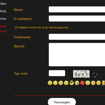
nties
Naam:
*
icity
eries
E-mailadres:
uest
(E-mailadres wordt niet op de website getoond)
book
Onderwerp:
Bericht:
*
Typ code:
*