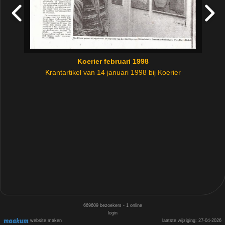
Koerier februari 1998
Krantartikel van 14 januari 1998 bij Koerier
669609
bezoekers - 1 online
login
website maken
laatste wijziging: 27-04-2026