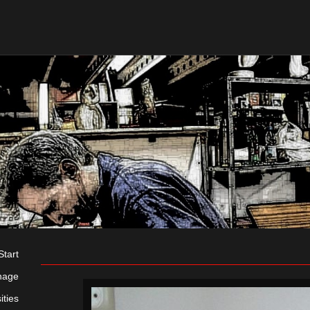
Start
nage
ities