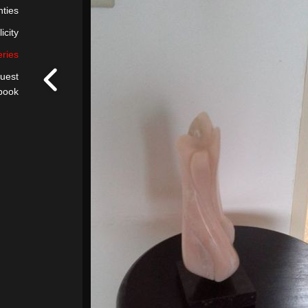
nties
icity
eries
uest
book